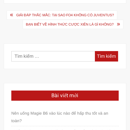
Điều
GIẢI ĐÁP THẮC MẮC: TẠI SAO FO4 KHÔNG CÓ JUVENTUS?
hướng
BẠN BIẾT VỀ HÌNH THỨC CƯỢC XIÊN LÀ GÌ KHÔNG?
bài
viết
Tìm
kiếm
cho:
Bài viết mới
Nên uống Magie B6 vào lúc nào để hấp thu tốt và an
toàn?