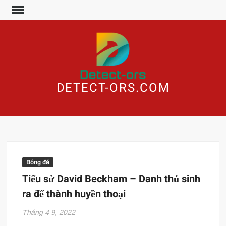
Skip
to
content
DETECT-ORS.COM
Bóng đá
Tiểu sử David Beckham – Danh thủ sinh
ra để thành huyền thoại
Tháng 4 9, 2022