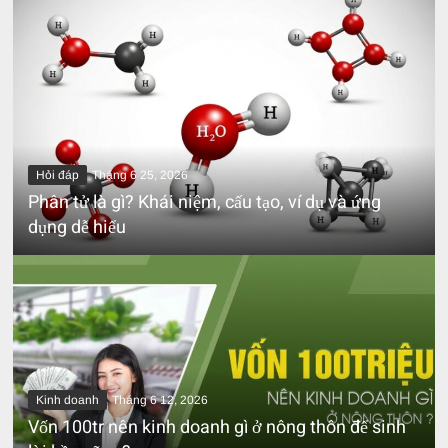
Hỏi đáp
Tháng 6 25, 2026
Phân tử là gì? Khái niệm, cấu tạo, ví dụ và ứng
dụng dễ hiểu
Kinh doanh
Tháng 6 12, 2026
Vốn 100tr nên kinh doanh gì ở nông thôn để sinh