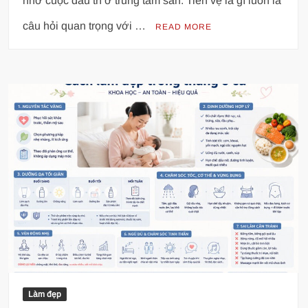
nhờ cuộc đấu trí ở trung tâm sân. Tiền vệ là gì luôn là
câu hỏi quan trọng với …
READ MORE
Làm đẹp