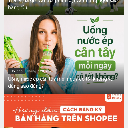
Tiền vệ là gì? Vai trò, phân loại và những ngôi sao
hàng đầu
Hỏi đáp
Tháng 7 28, 2026
Uống nước ép cần tây mỗi ngày có tốt không và
dùng sao đúng?