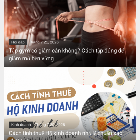
Hỏi đáp
Tháng 7 21, 2026
Tập gym có giảm cân không? Cách tập đúng để
giảm mỡ bền vững
Kinh doanh
Tháng 7 20, 2026
Cách tính thuế Hộ kinh doanh nhỏ lẻ chuẩn xác