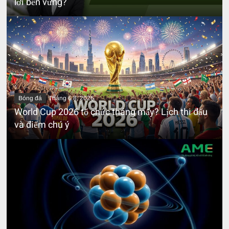
lời bền vững?
Bóng đá
Tháng 6 8, 2026
World Cup 2026 tổ chức tháng mấy? Lịch thi đấu
và điểm chú ý