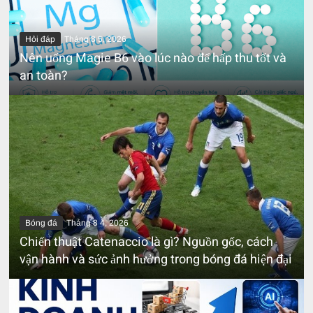
Hỏi đáp
Tháng 8 5, 2026
Nên uống Magie B6 vào lúc nào để hấp thu tốt và
an toàn?
Bóng đá
Tháng 8 4, 2026
Chiến thuật Catenaccio là gì? Nguồn gốc, cách
vận hành và sức ảnh hưởng trong bóng đá hiện đại