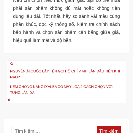
Nếu chỉ chọn theo mức giảm giá, bạn có thể mua
phải sản phẩm không đủ mát hoặc không tiện
dùng lâu dài. Tốt nhất, hãy so sánh vài mẫu cùng
phân khúc, đọc kỹ thông số, kiểm tra chính sách
bảo hành và chọn sản phẩm cân bằng giữa giá,
hiệu quả làm mát và độ bền.
Điều
hướng
NGUYỄN ÁI QUỐC LẤY TÊN GỌI HỒ CHÍ MINH LẦN ĐẦU TIÊN KHI
NÀO?
bài
KEM CHỐNG NẮNG D’ALBA CÓ MẤY LOẠI? CÁCH CHỌN VỚI
viết
TỪNG LÀN DA
Tìm