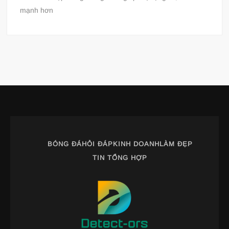
mạnh hơn
BÓNG ĐÁ
HỎI ĐÁP
KINH DOANH
LÀM ĐẸP
TIN TỔNG HỢP