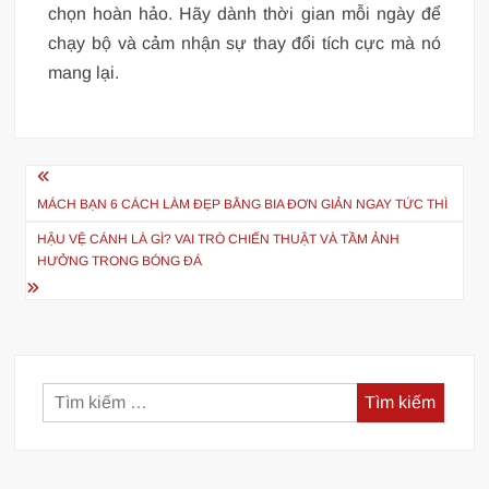
chọn hoàn hảo. Hãy dành thời gian mỗi ngày để
chạy bộ và cảm nhận sự thay đổi tích cực mà nó
mang lại.
Điều
hướng
MÁCH BẠN 6 CÁCH LÀM ĐẸP BẰNG BIA ĐƠN GIẢN NGAY TỨC THÌ
bài
HẬU VỆ CÁNH LÀ GÌ? VAI TRÒ CHIẾN THUẬT VÀ TẦM ẢNH
HƯỞNG TRONG BÓNG ĐÁ
viết
Tìm
kiếm
cho: